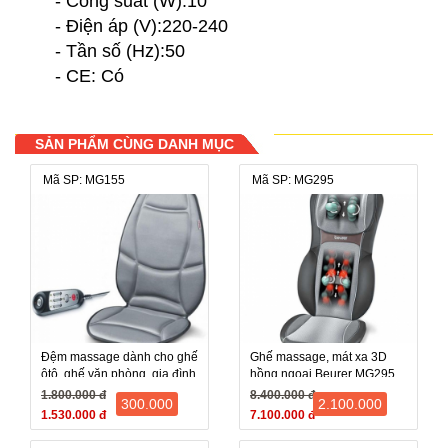
- Công suất (W):10
- Điện áp (V):220-240
- Tần số (Hz):50
- CE: Có
SẢN PHẨM CÙNG DANH MỤC
Mã SP: MG155
Mã SP: MG295
Đệm massage dành cho ghế
Ghế massage, mát xa 3D
ôtô, ghế văn phòng, gia đình
hồng ngoại Beurer MG295
Beurer MG155
(MG 295, MG-295) - Đức
1.800.000 đ
8.400.000 đ
300.000
2.100.000
1.530.000 đ
7.100.000 đ