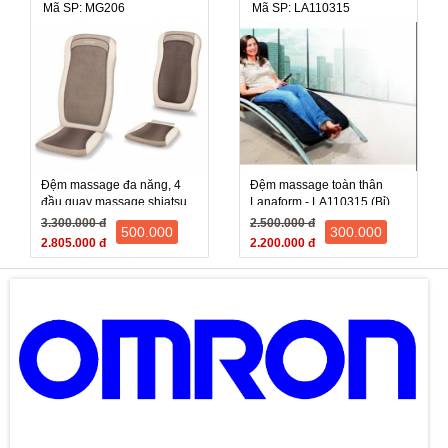
Mã SP: MG206
Mã SP: LA110315
Đệm massage đa năng, 4
Đệm massage toàn thân
đầu quay massage shiatsu
Lanaform - LA110315 (Bỉ)
Beurer MG200
3.300.000 đ
2.500.000 đ
500.000
300.000
2.805.000 đ
2.200.000 đ