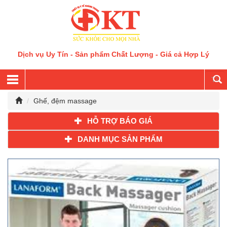
Dịch vụ Uy Tín - Sản phẩm Chất Lượng - Giá cả Hợp Lý
Ghế, đệm massage
HỖ TRỢ BÁO GIÁ
DANH MỤC SẢN PHẨM