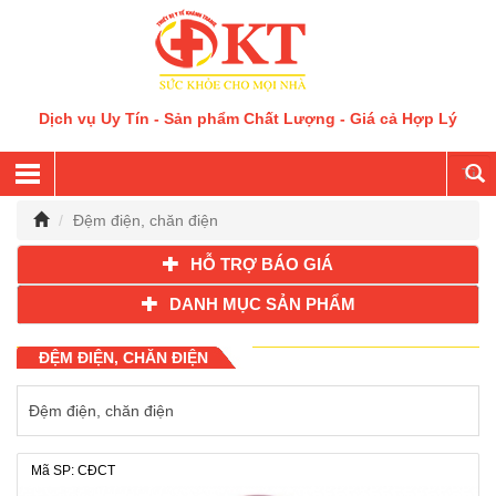
Dịch vụ Uy Tín - Sản phẩm Chất Lượng - Giá cả Hợp Lý
Đệm điện, chăn điện
HỖ TRỢ BÁO GIÁ
DANH MỤC SẢN PHẨM
ĐỆM ĐIỆN, CHĂN ĐIỆN
Đệm điện, chăn điện
Mã SP: CĐCT