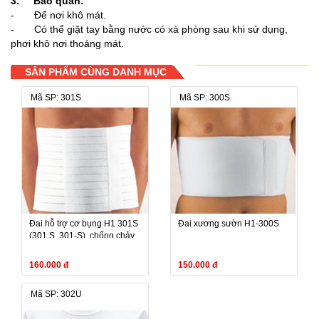
3. Bảo quản:
- Để nơi khô mát.
- Có thể giặt tay bằng nước có xà phòng sau khi sử dụng,
phơi khô nơi thoáng mát.
SẢN PHẨM CÙNG DANH MỤC
Mã SP: 301S
Mã SP: 300S
Đai hỗ trợ cơ bụng H1 301S
Đai xương sườn H1-300S
(301 S, 301-S), chống chảy
sệ bụng, neo, ép, bó vùng
160.000 đ
150.000 đ
Mã SP: 302U