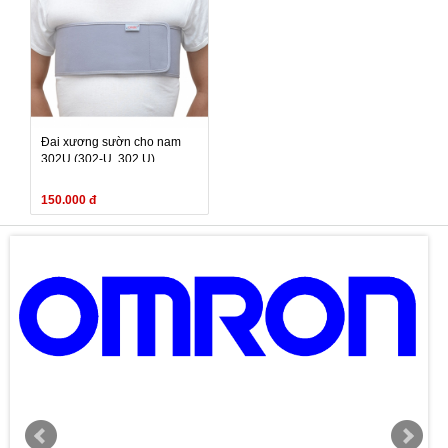
Đai xương sườn cho nam
302U (302-U, 302 U)
150.000 đ