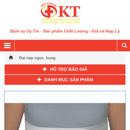
Dịch vụ Uy Tín - Sản phẩm Chất Lượng - Giá cả Hợp Lý
Đai nẹp ngực, bụng
HỖ TRỢ BÁO GIÁ
DANH MỤC SẢN PHẨM