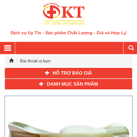
Dịch vụ Uy Tín - Sản phẩm Chất Lượng - Giá cả Hợp Lý
Đai thoát vị bẹn
HỖ TRỢ BÁO GIÁ
DANH MỤC SẢN PHẨM