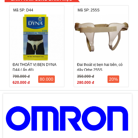
Mã SP: D44
Mã SP: 255S
ĐAI THOÁT VỊ BẸN DYNA
Đai thoát vị bẹn hai bên, có
D44 ( ấn độ)
dây Orbe 255S
700.000 đ
350.000 đ
80.000
20%
620.000 đ
280.000 đ