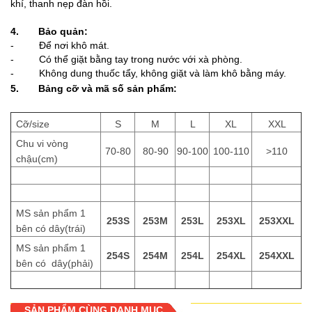
khí, thanh nẹp đàn hồi.
4. Bảo quản:
- Để nơi khô mát.
- Có thể giặt bằng tay trong nước với xà phòng.
- Không dung thuốc tẩy, không giặt và làm khô bằng máy.
5. Bảng cỡ và mã số sản phẩm:
Cỡ/size
S
M
L
XL
XXL
Chu vi vòng
70-80
80-90
90-100
100-110
>110
chậu(cm)
MS sản phẩm 1
253S
253M
253L
253XL
253XXL
bên có dây(trái)
MS sản phẩm 1
254S
254M
254L
254XL
254XXL
bên có dây(phải)
SẢN PHẨM CÙNG DANH MỤC