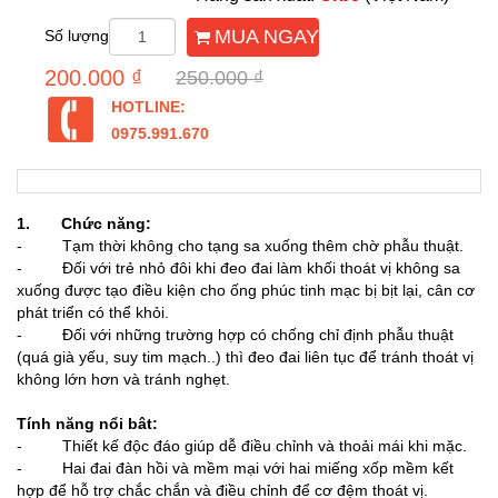
MUA NGAY
Số lượng
200.000 ₫
250.000 ₫
HOTLINE:
0975.991.670
1. Chức năng:
- Tạm thời không cho tạng sa xuống thêm chờ phẫu thuật.
- Đối với trẻ nhỏ đôi khi đeo đai làm khối thoát vị không sa
xuống được tạo điều kiện cho ống phúc tinh mạc bị bịt lại, cân cơ
phát triển có thể khỏi.
- Đối với những trường hợp có chống chỉ định phẫu thuật
(quá già yếu, suy tim mạch..) thì đeo đai liên tục để tránh thoát vị
không lớn hơn và tránh nghẹt.
Tính năng nổi bât:
- Thiết kế độc đáo giúp dễ điều chỉnh và thoải mái khi mặc.
- Hai đai đàn hồi và mềm mại với hai miếng xốp mềm kết
hợp để hỗ trợ chắc chắn và điều chỉnh để cơ đệm thoát vị.