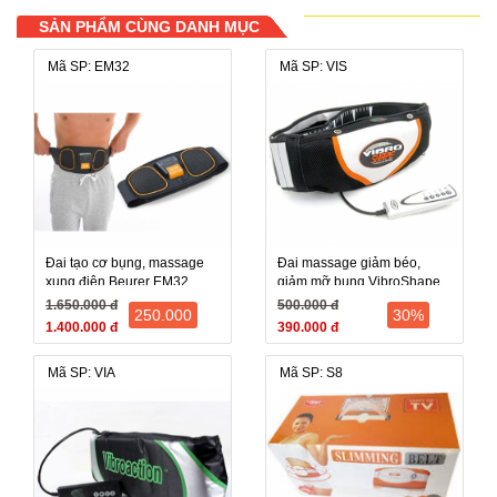
SẢN PHẨM CÙNG DANH MỤC
Mã SP: EM32
Mã SP: VIS
Đai tạo cơ bụng, massage
Đai massage giảm béo,
xung điện Beurer EM32
giảm mỡ bụng VibroShape
(EM-32, EM 32) - Đức
đa năng
1.650.000 đ
500.000 đ
250.000
30%
1.400.000 đ
390.000 đ
Mã SP: VIA
Mã SP: S8