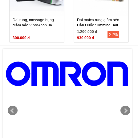
Đai rung, massage bụng
Đai matxa rung giảm béo
giảm béo VibroAtion đa
Hàn Quốc Slimming Belt
năng
Galaxy S8
1.200.000 đ
22%
300.000 đ
930.000 đ