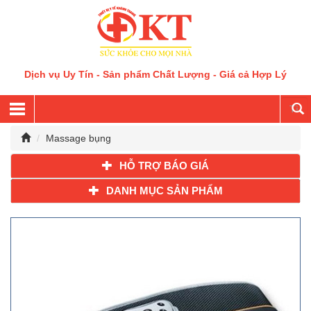
Dịch vụ Uy Tín - Sản phẩm Chất Lượng - Giá cả Hợp Lý
Massage bụng
HỖ TRỢ BÁO GIÁ
DANH MỤC SẢN PHẨM