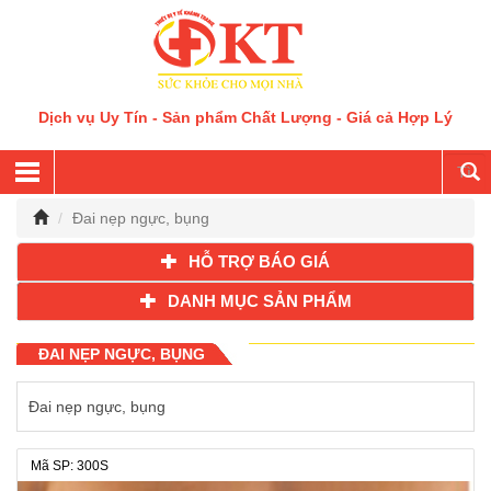
Dịch vụ Uy Tín - Sản phẩm Chất Lượng - Giá cả Hợp Lý
Đai nẹp ngực, bụng
HỖ TRỢ BÁO GIÁ
DANH MỤC SẢN PHẨM
ĐAI NẸP NGỰC, BỤNG
Đai nẹp ngực, bụng
Mã SP: 300S