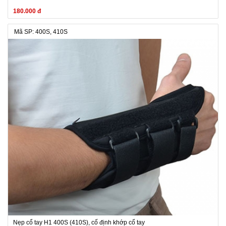
180.000 đ
Mã SP: 400S, 410S
Nẹp cổ tay H1 400S (410S), cố định khớp cổ tay