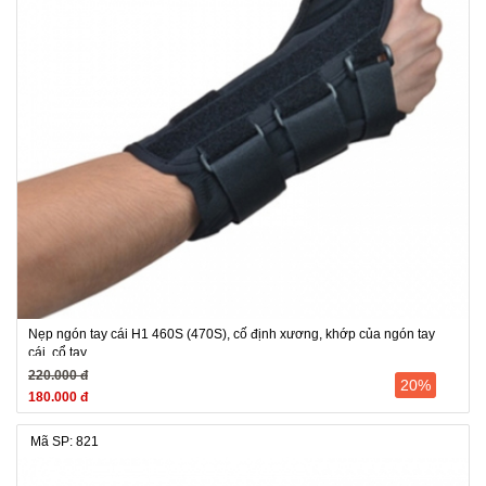
Nẹp ngón tay cái H1 460S (470S), cố định xương, khớp của ngón tay
cái, cổ tay
220.000 đ
20%
180.000 đ
Mã SP: 821