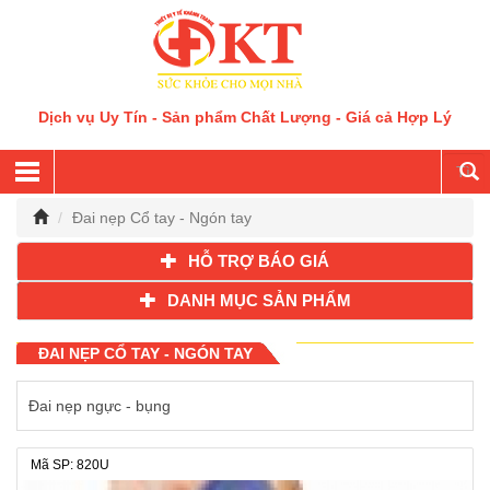
Dịch vụ Uy Tín - Sản phẩm Chất Lượng - Giá cả Hợp Lý
Đai nẹp Cổ tay - Ngón tay
HỖ TRỢ BÁO GIÁ
DANH MỤC SẢN PHẨM
ĐAI NẸP CỔ TAY - NGÓN TAY
Đai nẹp ngực - bụng
Mã SP: 820U