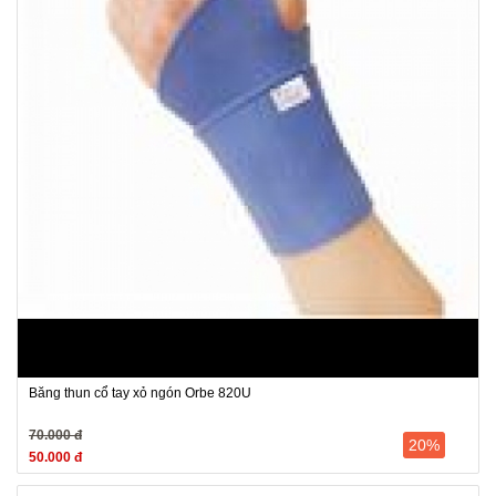
Băng thun cổ tay xỏ ngón Orbe 820U
70.000 đ
20%
50.000 đ