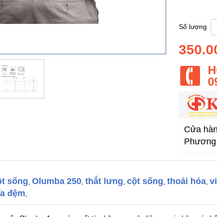
Si
Số lượng
350.0
H
0
Cửa hàng
Phương 
ột sống
Olumba 250
thắt lưng
cột sống
thoái hóa
v
,
,
,
,
,
ĩa đệm
,