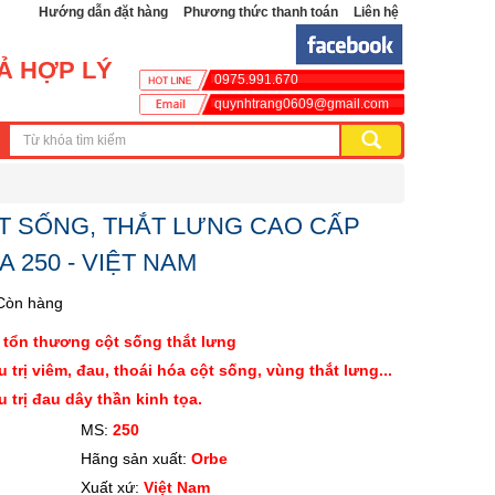
Hướng dẫn đặt hàng
Phương thức thanh toán
Liên hệ
CẢ HỢP LÝ
0975.991.670
quynhtrang0609@gmail.com
T SỐNG, THẮT LƯNG CAO CẤP
 250 - VIỆT NAM
Còn hàng
 tổn thương cột sống thắt lưng
u trị viêm, đau, thoái hóa cột sống, vùng thắt lưng...
u trị đau dây thần kinh tọa.
S:
250
 sản xuất:
Orbe
t xứ:
Việt Nam