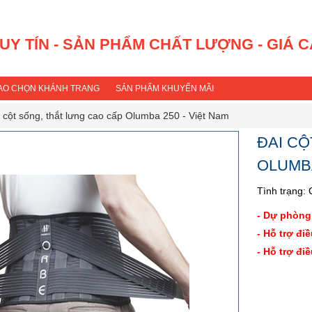
 UY TÍN - SẢN PHẨM CHẤT LƯỢNG - GIÁ 
SAO CHỌN KHÁNH TRANG
SẢN PHẨM KHUYẾN MÃI
 cột sống, thắt lưng cao cấp Olumba 250 - Việt Nam
ĐAI CỘ
OLUMBA
Tình trạng:
- Dự phòng
- Hỗ trợ điề
- Hỗ trợ điề
M
Hãng
Xuấ