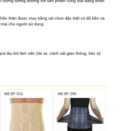
hất lượng tương đương với sản phẩm cùng loại đang được
phần thân được may bằng vải chun đặc biệt có độ bền và
i mái cho người sử dụng.
á lâu khi làm việc (lái xe, cảnh sát giao thông, bác sỹ
g cùng (theo chỉ định của bác sỹ điều trị)
Mã SP: D11
Mã SP: 295
à sản xuất khuyến cáo người sử dụng nên tới các cơ sở y
ổi đỏ da tại vùng tiếp xúc với đai thắt lưng thì ngưng sử