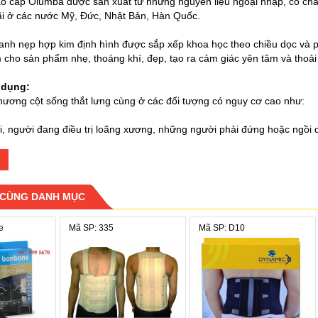
cao cấp Olumba được sản xuất từ những nguyên liệu ngoại nhập, có c
ãi ở các nước Mỹ, Đức, Nhật Bản, Hàn Quốc.
hanh nẹp hợp kim định hình được sắp xếp khoa học theo chiều dọc và 
m cho sản phẩm nhẹ, thoáng khí, đẹp, tạo ra cảm giác yên tâm và thoả
 dụng:
hương cột sống thắt lưng cùng ở các đối tượng có nguy cơ cao như:
i, người đang điều trị loãng xương, những người phải đứng hoặc ngồi qu
ng nhân đứng máy...)
thoái hóa các xương khớp cột sống, chấn thương cột sống vùng thắt lưn
 sống vùng thắt lưng cấp tính hoặc mãn tính chưa rõ căn nguyên.
kinh tọa.
 CÙNG DANH MỤC
thắt lưng cấp tính sau khi vận động quá tư thế hoặc mang vác nặng.
ẫu thuật, sau khi kéo nắn cột sống vùng thắt lưng.
e
Mã SP: 335
Mã SP: D10
ử dụng:
 không gây ảnh hưởng tới sức khỏe của người sử dụng. Tuy nhiên, Nh
rõ tình trạng bệnh của mình. Nếu thấy xuất hiện những vết bầm tím hay n
kiến của Bác sỹ. Không đeo sản phẩm khi ngủ.
giặt: