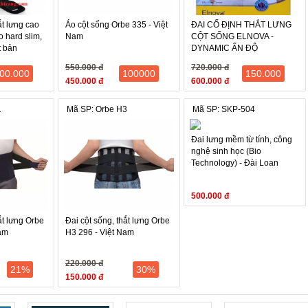
 trong nước với xà phòng, vò sạch, làm khô ở nhiệt độ thường.
à làm khô bằng máy.
ắt lưng cao
Áo cột sống Orbe 335 - Việt
ĐAI CỐ ĐỊNH THẮT LƯNG
 hard slim,
Nam
CỘT SỐNG ELNOVA -
t bản
DYNAMIC ẤN ĐỘ
 sử dụng:
550.000 đ
720.000 đ
00.000
100000
150.000
450.000 đ
600.000 đ
1
Mã SP: Orbe H3
Mã SP: SKP-504
Đai lưng mềm từ tính, công
nghệ sinh học (Bio
Technology) - Đài Loan
SKP-504
500.000 đ
ắt lưng Orbe
Đai cột sống, thắt lưng Orbe
Nam
H3 296 - Việt Nam
220.000 đ
21%
30%
150.000 đ