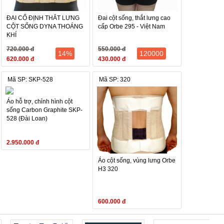
ĐAI CỐ ĐỊNH THẮT LƯNG
Đai cột sống, thắt lưng cao
CỘT SỐNG DYNA THOÁNG
cấp Orbe 295 - Việt Nam
KHÍ
720.000 đ
550.000 đ
14%
120000
620.000 đ
430.000 đ
Mã SP: SKP-528
Mã SP: 320
Áo hỗ trợ, chỉnh hình cột
sống Carbon Graphite SKP-
528 (Đài Loan)
2.950.000 đ
Áo cột sống, vùng lưng Orbe
H3 320
600.000 đ