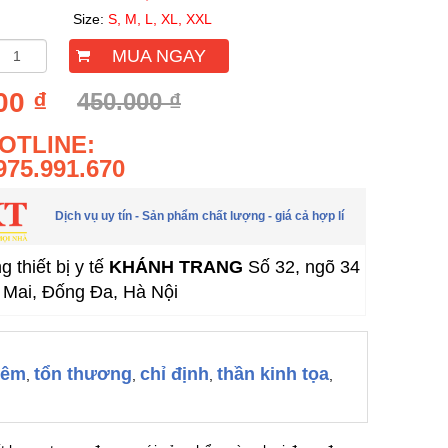
ze:
S, M, L, XL, XXL
MUA NGAY
00 ₫
450.000 ₫
OTLINE:
975.991.670
Dịch vụ uy tín - Sản phẩm chất lượng - giá cả hợp lí
 thiết bị y tế
KHÁNH TRANG
Số 32, ngõ 34
Mai, Đống Đa, Hà Nội
iêm
tổn thương
chỉ định
thần kinh tọa
,
,
,
,