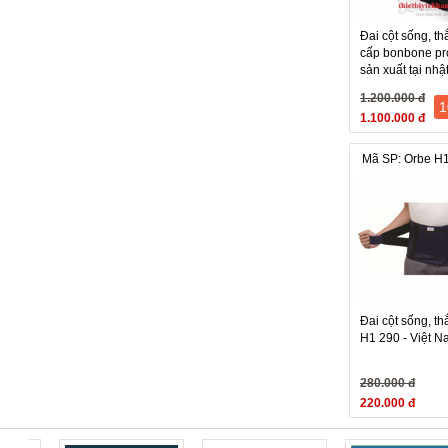
- Giặt bằng tay
- Không giặt v
Đai cột sống, th
cấp bonbone pro
sản xuất tại nhậ
4. Hướng dẫn
1.200.000 đ
1
1.100.000 đ
Mã SP: Orbe H
Đai cột sống, th
H1 290 - Việt 
280.000 đ
220.000 đ