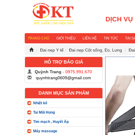
DỊCH VỤ
TRANG CHỦ
GIỚI THIỆU
LIÊN HỆ
TIN TỨC
TẠI 
Đai nẹp Y tế
Đai nẹp Cột sống, Eo, Lưng
Đai
HỖ TRỢ BÁO GIÁ
Quỳnh Trang
- 0975.991.670
quynhtrang0609@gmail.com
DANH MỤC SẢN PHẨM
Nhiệt kế
Tai Mũi Họng
Tim mạch , Huyết Áp
Máy massage