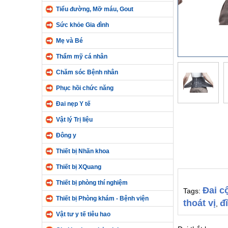
Tiểu đường, Mỡ máu, Gout
Sức khỏe Gia đình
Mẹ và Bé
Thẩm mỹ cá nhân
Chăm sóc Bệnh nhân
Phục hồi chức năng
Đai nẹp Y tế
Vật lý Trị liệu
Đông y
Thiết bị Nhãn khoa
Thiết bị XQuang
Thiết bị phòng thí nghiệm
Đai c
Tags:
Thiết bị Phòng khám - Bệnh viện
thoát vị
đ
,
Vật tư y tế tiêu hao