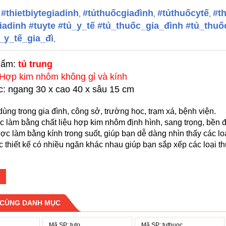
 #thietbiytegiadinh
#tủthuốcgiađình
#tủthuốcytế
#t
,
,
,
iadinh #tuyte #tủ_y_tế #tủ_thuốc_gia_đình #tủ_th
_y_tế_gia_đì
,
hẩm:
tủ trung
Hợp kim nhôm không gỉ và kính
c:
ngang 30 x cao 40 x sâu 15 cm
dùng trong gia đình, công sở, trường học, trạm xá, bệnh viện.
 làm bằng chất liệu hợp kim nhôm định hình, sang trọng, bền đ
ợc làm bằng kính trong suốt, giúp bạn dễ dàng nhìn thấy các lo
 thiết kế có nhiều ngăn khác nhau giúp bạn sắp xếp các loại t
 CÙNG DANH MỤC
Mã SP: tuto
Mã SP: tuthuoc