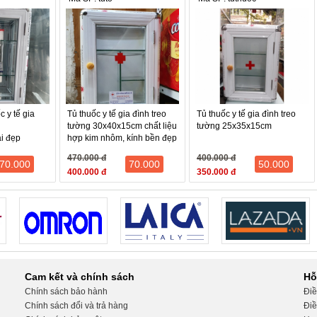
c y tế gia
Tủ thuốc y tế gia đình treo
Tủ thuốc y tế gia đình treo
tường 30x40x15cm chất liệu
tường 25x35x15cm
i đẹp
hợp kim nhôm, kính bền đẹp
470.000 đ
400.000 đ
70.000
70.000
50.000
400.000 đ
350.000 đ
Cam kết và chính sách
Hỗ
Chính sách bảo hành
Điề
Chính sách đổi và trả hàng
Điề