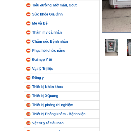
Tiểu đường, Mỡ máu, Gout
Sức khỏe Gia đình
Mẹ và Bé
Thẩm mỹ cá nhân
Chăm sóc Bệnh nhân
Phục hồi chức năng
Đai nẹp Y tế
Vật lý Trị liệu
Đông y
Thiết bị Nhãn khoa
Thiết bị XQuang
Thiết bị phòng thí nghiệm
Thiết bị Phòng khám - Bệnh viện
Vật tư y tế tiêu hao