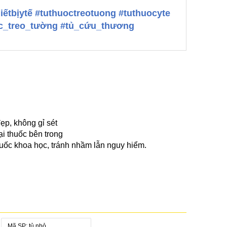
hiếtbịytế #tuthuoctreotuong #tuthuocyte
uốc_treo_tường #tủ_cứu_thương
ẹp, không gỉ sét
ại thuốc bên trong
huốc khoa học, tránh nhầm lẫn nguy hiểm.
Mã SP: tủ nhỏ