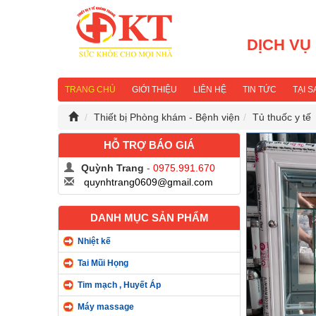
DỊCH VỤ
TRANG CHỦ
GIỚI THIỆU
LIÊN HỆ
TIN TỨC
TẠI 
Thiết bị Phòng khám - Bệnh viện
Tủ thuốc y tế
HỖ TRỢ BÁO GIÁ
Quỳnh Trang
- 0975.991.670
quynhtrang0609@gmail.com
DANH MỤC SẢN PHẨM
Nhiệt kế
Tai Mũi Họng
Tim mạch , Huyết Áp
Máy massage