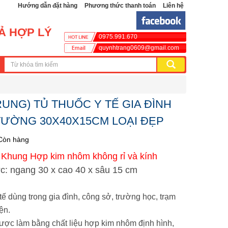
Hướng dẫn đặt hàng
Phương thức thanh toán
Liên hệ
CẢ HỢP LÝ
0975.991.670
quynhtrang0609@gmail.com
RUNG) TỦ THUỐC Y TẾ GIA ĐÌNH
TƯỜNG 30X40X15CM LOẠI ĐẸP
Còn hàng
:
Khung
Hợp kim nhôm không rỉ và kính
ớc:
ngang 30 x cao 40 x sâu 15 cm
tế dùng trong gia đình, công sở, trường học, trạm
ện.
ược làm bằng chất liệu hợp kim nhôm định hình,