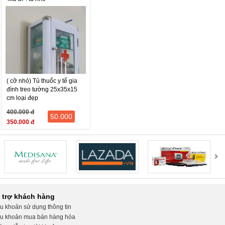
( cỡ nhỏ) Tủ thuốc y tế gia
đình treo tường 25x35x15
cm loại đẹp
400.000 đ
50.000
350.000 đ
 trợ khách hàng
u khoản sử dụng thông tin
u khoản mua bán hàng hóa