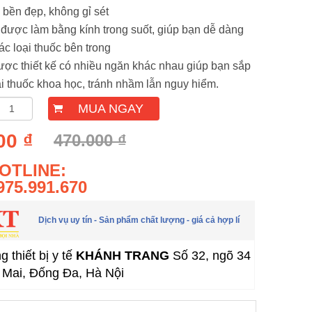
 bền đẹp, không gỉ sét
 được làm bằng kính trong suốt, giúp bạn dễ dàng
ác loại thuốc bên trong
ược thiết kế có nhiều ngăn khác nhau giúp bạn sắp
ại thuốc khoa học, tránh nhầm lẫn nguy hiểm.
MUA NGAY
00 ₫
470.000 ₫
OTLINE:
975.991.670
Dịch vụ uy tín - Sản phẩm chất lượng - giá cả hợp lí
 thiết bị y tế
KHÁNH TRANG
Số 32, ngõ 34
Mai, Đống Đa, Hà Nội