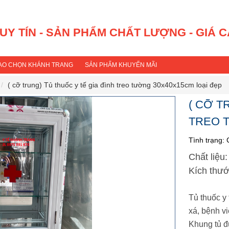
 UY TÍN - SẢN PHẨM CHẤT LƯỢNG - GIÁ 
SAO CHỌN KHÁNH TRANG
SẢN PHẨM KHUYẾN MÃI
( cỡ trung) Tủ thuốc y tế gia đình treo tường 30x40x15cm loại đẹp
( CỠ T
TREO 
Tình trạng:
Chất liệu
Kích thư
Tủ thuốc y 
xá, bệnh vi
Khung tủ đ