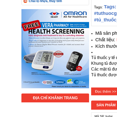
Chai lọ nhựa, thủy tinh
Tags:
Tags:
#tuthuocg
#tủ_thuốc
Mã sản p
Chất liệu:
Kích thướ
Tủ thuốc y tế 
Khung tủ được
Các mặt tủ đư
Tủ thuốc được
Đọc thêm >>
ĐỊA CHỈ KHÁNH TRANG
SẢN PHẨM
Mã SP: tudai