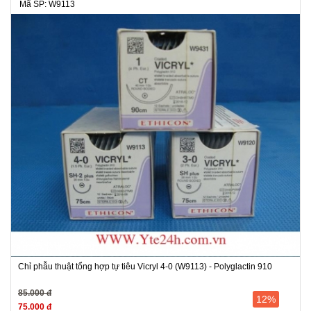
Mã SP: W9113
Chỉ phẫu thuật tổng hợp tự tiêu Vicryl 4-0 (W9113) - Polyglactin 910
85.000 đ
12%
75.000 đ