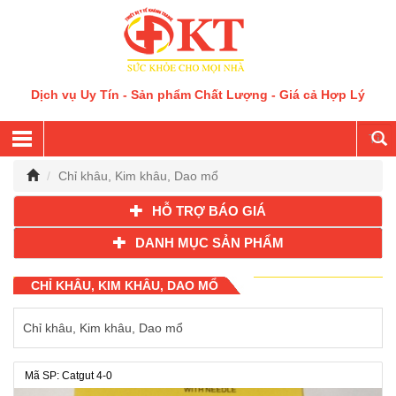
Dịch vụ Uy Tín - Sản phẩm Chất Lượng - Giá cả Hợp Lý
Chỉ khâu, Kim khâu, Dao mổ
HỖ TRỢ BÁO GIÁ
DANH MỤC SẢN PHẨM
CHỈ KHÂU, KIM KHÂU, DAO MỔ
Chỉ khâu, Kim khâu, Dao mổ
Mã SP: Catgut 4-0