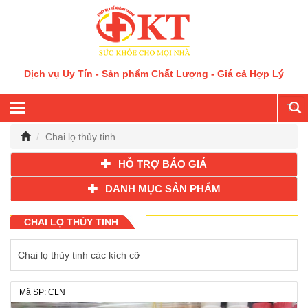
Dịch vụ Uy Tín - Sản phẩm Chất Lượng - Giá cả Hợp Lý
Chai lọ thủy tinh
HỖ TRỢ BÁO GIÁ
DANH MỤC SẢN PHẨM
CHAI LỌ THỦY TINH
Chai lọ thủy tinh các kích cỡ
Mã SP: CLN