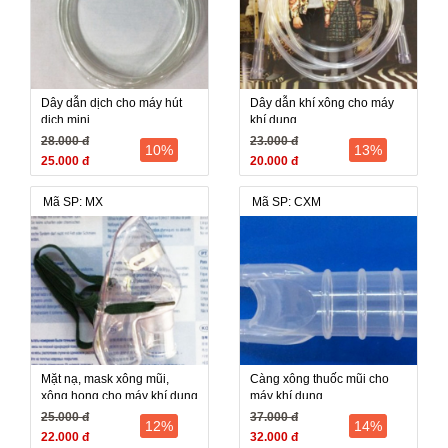
Dây dẫn dịch cho máy hút
Dây dẫn khí xông cho máy
dịch mini
khí dung
28.000 đ
23.000 đ
10%
13%
25.000 đ
20.000 đ
Mã SP: MX
Mã SP: CXM
Mặt nạ, mask xông mũi,
Càng xông thuốc mũi cho
xông họng cho máy khí dung
máy khí dung
25.000 đ
37.000 đ
12%
14%
22.000 đ
32.000 đ