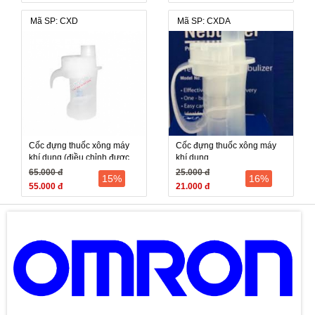
Mã SP: CXD
Mã SP: CXDA
Cốc đựng thuốc xông máy
Cốc đựng thuốc xông máy
khí dung (điều chỉnh được
khí dung
lượng thuốc)
65.000 đ
25.000 đ
15%
16%
55.000 đ
21.000 đ