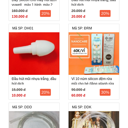
yuwell , máy 1 bình, máy 2
hút dịch
bình, kaneko, lucass
160.000 đ
20.000 đ
20%
20%
130.000 đ
20.000 đ
Mã SP: DH01
Mã SP: ĐRM
Đầu hút mũi nhựa trắng, đầu
Vỉ 10 núm silicon đệm rửa
hút dịch
mũi cho bé (tặng xilanh rửa
mũi)
15.000 đ
90.000 đ
20%
30%
10.000 đ
60.000 đ
Mã SP: DDD
Mã SP: DDK