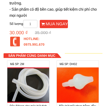
trường.
- Sản phẩm có độ bền cao, giúp tiết kiệm chi phí cho
mọi người
MUA NGAY
Số lượng
30.000 ₫
35.000 ₫
HOTLINE:
0975.991.670
SẢN PHẨM CÙNG DANH MỤC
Mã SP: 2M
Mã SP: DH02
Dây Silicon cho máy hút dịch
Đầu hút mũi nhựa trắng, đầu