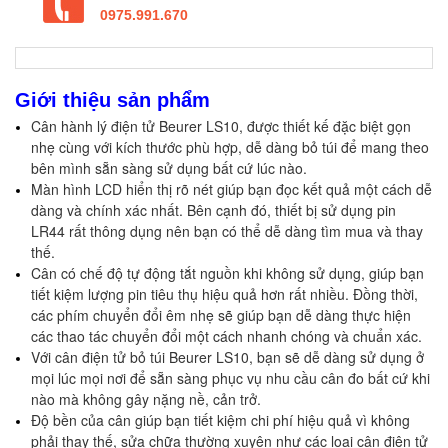
0975.991.670
Giới thiệu sản phẩm
Cân hành lý điện tử Beurer LS10, được thiết kế đặc biệt gọn 
nhẹ cùng với kích thước phù hợp, dễ dàng bỏ túi để mang theo 
bên mình sẵn sàng sử dụng bất cứ lúc nào. 
Màn hình LCD hiển thị rõ nét giúp bạn đọc kết quả một cách dễ 
dàng và chính xác nhất. Bên cạnh đó, thiết bị sử dụng pin 
LR44 rất thông dụng nên bạn có thể dễ dàng tìm mua và thay 
thế. 
Cân có chế độ tự động tắt nguồn khi không sử dụng, giúp bạn 
tiết kiệm lượng pin tiêu thụ hiệu quả hơn rất nhiều. Đồng thời, 
các phím chuyển đổi êm nhẹ sẽ giúp bạn dễ dàng thực hiện 
các thao tác chuyển đổi một cách nhanh chóng và chuẩn xác.
Với cân điện tử bỏ túi Beurer LS10, bạn sẽ dễ dàng sử dụng ở 
mọi lúc mọi nơi để sẵn sàng phục vụ nhu cầu cân đo bất cứ khi 
nào mà không gây nặng nề, cản trở. 
Độ bền của cân giúp bạn tiết kiệm chi phí hiệu quả vì không 
phải thay thế, sửa chữa thường xuyên như các loại cân điện tử 