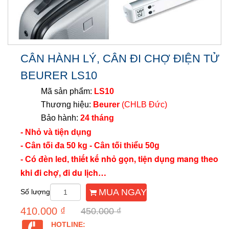
CÂN HÀNH LÝ, CÂN ĐI CHỢ ĐIỆN TỬ
BEURER LS10
Mã sản phẩm:
LS10
Thương hiệu:
Beurer
(CHLB Đức)
Bảo hành:
24 tháng
- Nhỏ và tiện dụng
- Cân tối đa 50 kg - Cân tối thiểu 50g
thiết kế nhỏ gọn, tiện dụng mang theo 
- Có đèn led,
khi đi chợ, đi du lịch… 
MUA NGAY
Số lượng
410.000 ₫
450.000 ₫
HOTLINE: