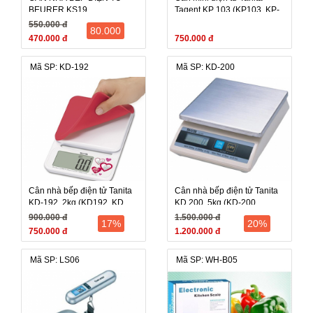
BEURER KS19
Tagent KP 103 (KP103, KP-
103), 0,1g-120g
550.000 đ
80.000
470.000 đ
750.000 đ
Mã SP: KD-192
Mã SP: KD-200
Cân nhà bếp điện tử Tanita
Cân nhà bếp điện tử Tanita
KD-192, 2kg (KD192, KD
KD 200, 5kg (KD-200,
192), TARE trừ bì tự động
KD200), TARE trừ bì tự động
900.000 đ
1.500.000 đ
17%
20%
750.000 đ
1.200.000 đ
Mã SP: LS06
Mã SP: WH-B05