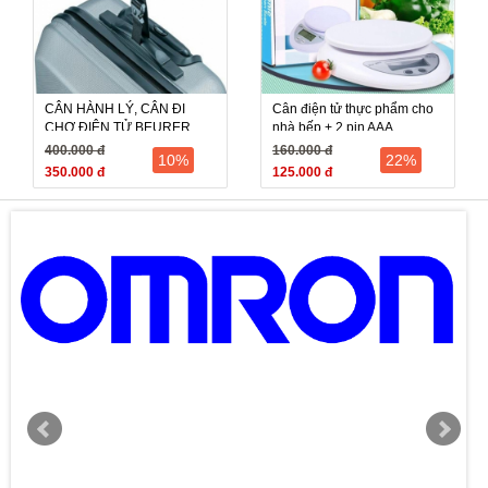
CÂN HÀNH LÝ, CÂN ĐI
Cân điện tử thực phẩm cho
CHỢ ĐIỆN TỬ BEURER
nhà bếp + 2 pin AAA
LS06
400.000 đ
160.000 đ
10%
22%
350.000 đ
125.000 đ