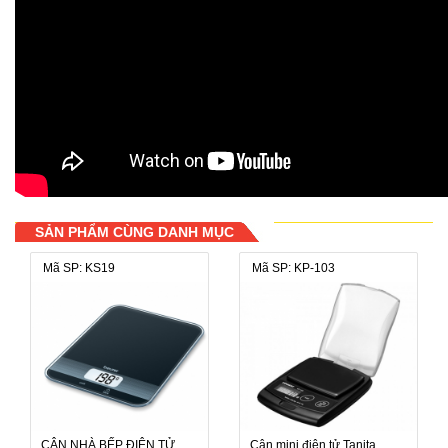
SẢN PHẨM CÙNG DANH MỤC
Mã SP: KS19
Mã SP: KP-103
CÂN NHÀ BẾP ĐIỆN TỬ
Cân mini điện tử Tanita