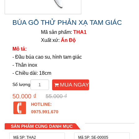
BÚA GÕ THỬ PHẢN XẠ TAM GIÁC
Mã sản phẩm:
THA1
Xuất xứ:
Ấn Độ
Mô tả:
- Đầu búa cao su, hình tam giác
- Thân inox
- Chiều dài: 18cm
MUA NGAY
Số lượng
50.000 ₫
55.000 ₫
HOTLINE:
0975.991.670
SẢN PHẨM CÙNG DANH MỤC
Mã SP: THA2
Mã SP: SE-00005