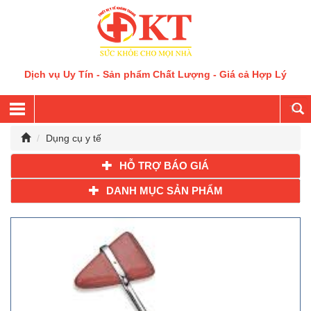
Dịch vụ Uy Tín - Sản phẩm Chất Lượng - Giá cả Hợp Lý
Dụng cụ y tế
HỖ TRỢ BÁO GIÁ
DANH MỤC SẢN PHẨM