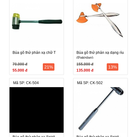
Búa gõ thử phản xạ chữ T
Búa gõ thử phản xạ dạng rìu
(Pakistan)
70.000 đ
155.000 đ
21%
13%
55.000 đ
135.000 đ
Mã SP: CK-504
Mã SP: CK-502
Búa gõ thử phản xạ Spirit
Búa gõ thử phản xạ Spirit