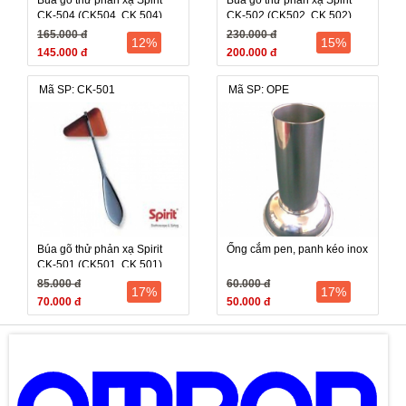
CK-504 (CK504, CK 504)
CK-502 (CK502, CK 502)
165.000 đ
230.000 đ
12%
15%
145.000 đ
200.000 đ
Mã SP: CK-501
Mã SP: OPE
Búa gõ thử phản xạ Spirit
Ống cắm pen, panh kéo inox
CK-501 (CK501, CK 501)
85.000 đ
60.000 đ
17%
17%
70.000 đ
50.000 đ