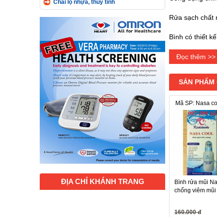
Chai lọ nhựa, thủy tinh
Rửa sạch chất n
Bình có thiết k
Chất liệu bình 
Đọc thêm >>
￼
SẢN PHẨM
Bình rửa được 
Mã SP: Nasa co
Cứu cánh của h
Giúp người dùn
ĐỊA CHỈ KHÁNH TRANG
Bình rửa mũi N
chống viêm mũi
160.000 đ