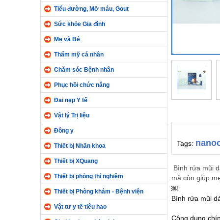
Tiểu đường, Mỡ máu, Gout
Sức khỏe Gia đình
Mẹ và Bé
Thẩm mỹ cá nhân
Chăm sóc Bệnh nhân
Phục hồi chức năng
Đai nẹp Y tế
Vật lý Trị liệu
Đông y
nanoc
Tags:
Thiết bị Nhãn khoa
Thiết bị XQuang
Bình rửa mũi d
Thiết bị phòng thí nghiệm
mà còn giúp mẹ 
￼
Thiết bị Phòng khám - Bệnh viện
Bình rửa mũi dá
Vật tư y tế tiêu hao
Công dụng chín