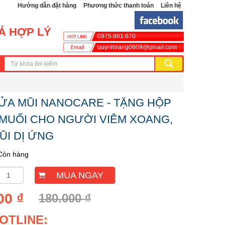
Hướng dẫn đặt hàng
Phương thức thanh toán
Liên hệ
CẢ HỢP LÝ
0975.991.670
quynhtrang0609@gmail.com
ỬA MŨI NANOCARE - TẶNG HỘP
 MUỐI CHO NGƯỜI VIÊM XOANG,
ŨI DỊ ỨNG
Còn hàng
MUA NGAY
00 ₫
180.000 ₫
OTLINE: