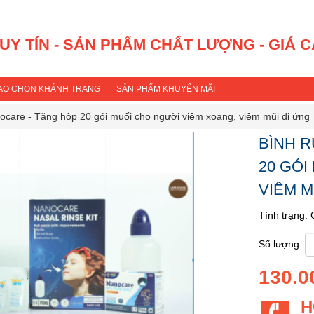
 UY TÍN - SẢN PHẨM CHẤT LƯỢNG - GIÁ 
SAO CHỌN KHÁNH TRANG
SẢN PHẨM KHUYẾN MÃI
ocare - Tặng hộp 20 gói muối cho người viêm xoang, viêm mũi dị ứng
BÌNH R
20 GÓI
VIÊM M
Tình trạng:
Số lượng
130.0
H