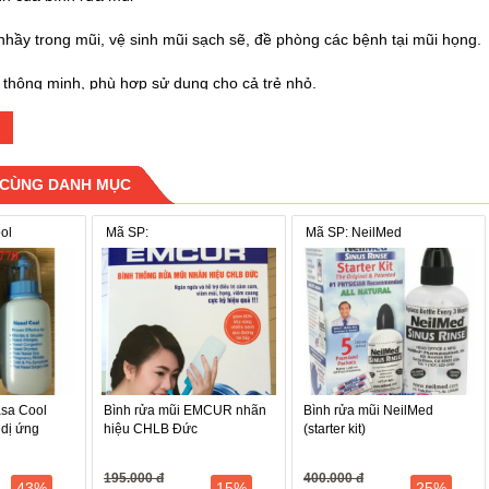
hầy trong mũi, vệ sinh mũi sạch sẽ, đề phòng các bệnh tại mũi họng.
ế thông minh, phù hợp sử dụng cho cả trẻ nhỏ.
đàn hồi, thao tác dễ dàng.
 CÙNG DANH MỤC
làm từ nhựa trong an toàn cho sức khỏe người dùng
ol
Mã SP:
Mã SP: NeilMed
àng vạn gia đình có trẻ nhỏ và người bị viêm mũi, viêm xoang.
g hạn chế dùng kháng sinh điều trị các bệnh hô hấp.
asa Cool
Bình rửa mũi EMCUR nhãn
Bình rửa mũi NeilMed
 dị ứng
hiệu CHLB Đức
(starter kit)
195.000 đ
400.000 đ
43%
15%
25%