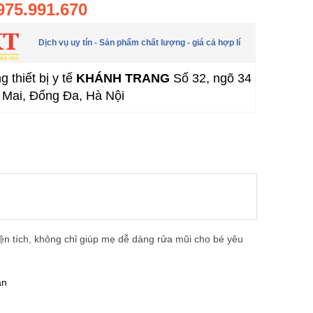
975.991.670
Dịch vụ uy tín - Sản phẩm chất lượng - giá cả hợp lí
 thiết bị y tế
KHÁNH TRANG
Số 32, ngõ 34
Mai, Đống Đa, Hà Nội
n tích, không chỉ giúp mẹ dễ dàng rửa mũi cho bé yêu
ian