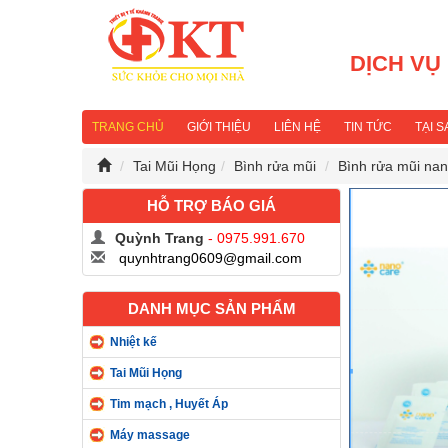
DỊCH VỤ
TRANG CHỦ
GIỚI THIỆU
LIÊN HỆ
TIN TỨC
TẠI 
Tai Mũi Họng
Bình rửa mũi
Bình rửa mũi nan
HỖ TRỢ BÁO GIÁ
Quỳnh Trang
- 0975.991.670
quynhtrang0609@gmail.com
DANH MỤC SẢN PHẨM
Nhiệt kế
Tai Mũi Họng
Tim mạch , Huyết Áp
Máy massage