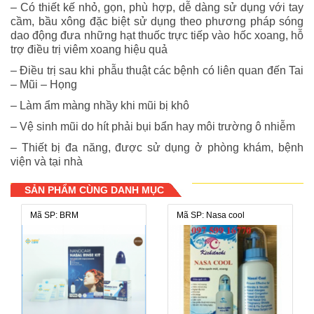
– Có thiết kế nhỏ, gọn, phù hợp, dễ dàng sử dụng với tay
cầm, bầu xông đặc biệt sử dụng theo phương pháp sóng
dao động đưa những hạt thuốc trực tiếp vào hốc xoang, hỗ
trợ điều trị viêm xoang hiệu quả
– Điều trị sau khi phẫu thuật các bệnh có liên quan đến Tai
– Mũi – Họng
– Làm ẩm màng nhầy khi mũi bị khô
– Vệ sinh mũi do hít phải bụi bẩn hay môi trường ô nhiễm
– Thiết bị đa năng, được sử dụng ở phòng khám, bệnh
viện và tại nhà
SẢN PHẨM CÙNG DANH MỤC
Mã SP: BRM
Mã SP: Nasa cool