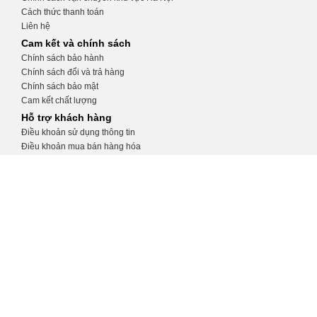
Cách thức thanh toán
Liên hệ
Cam kết và chính sách
Chính sách bảo hành
Chính sách đổi và trả hàng
Chính sách bảo mật
Cam kết chất lượng
Hỗ trợ khách hàng
Điều khoản sử dụng thông tin
Điều khoản mua bán hàng hóa
Hướng dẫn tạo tài khoản
Hướng dẫn đặt hàng
CỬA HÀNG THIẾT BỊ Y TẾ KHÁNH
TRANG
Số 32, ngõ 34 Phương Mai, Đống Đa, Hà
Nội
0975.991.670
http://thietbiytekhanhtrang.com/