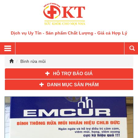
Dịch vụ Uy Tín - Sản phẩm Chất Lượng - Giá cả Hợp Lý
Bình rửa mũi
HỖ TRỢ BÁO GIÁ
DANH MỤC SẢN PHẨM