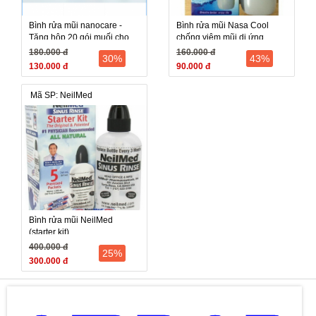
Bình rửa mũi nanocare -
Bình rửa mũi Nasa Cool
Tặng hộp 20 gói muối cho
chống viêm mũi dị ứng
người viêm xoang, viêm mũi
180.000 đ
160.000 đ
30%
43%
dị ứng
130.000 đ
90.000 đ
Mã SP: NeilMed
Bình rửa mũi NeilMed
(starter kit)
400.000 đ
25%
300.000 đ