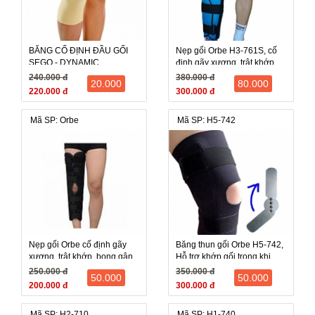
BĂNG CỐ ĐỊNH ĐẦU GỐI
Nẹp gối Orbe H3-761S, cố
SEGO - DYNAMIC
định gãy xương, trật khớp,
bong gân, chấn thương
240.000 đ
380.000 đ
20.000
80.000
vùng quanh khớp gối
220.000 đ
300.000 đ
Mã SP: Orbe
Mã SP: H5-742
Nẹp gối Orbe cố định gãy
Băng thun gối Orbe H5-742,
xương, trật khớp, bong gân,
Hỗ trợ khớp gối trong khi
chấn thương vùng quanh
vận động, điều trị
250.000 đ
350.000 đ
50.000
50.000
gối
200.000 đ
300.000 đ
Mã SP: H2-710
Mã SP: H1-740