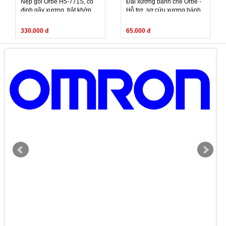
Nẹp gối Orbe H5-771S, cố
Đai xương bánh chè Orbe -
định gãy xương, trật khớp,
Hỗ trợ, sơ cứu xương bánh
bong gân, chấn thương
chè, trật gân bánh chè
vùng quanh khop
330.000 đ
65.000 đ