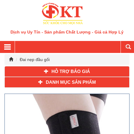
Dịch vụ Uy Tín - Sản phẩm Chất Lượng - Giá cả Hợp Lý
Đai nẹp đầu gối
HỖ TRỢ BÁO GIÁ
DANH MỤC SẢN PHẨM