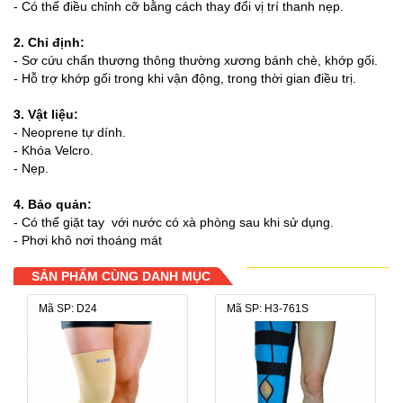
- Có thể điều chỉnh cỡ bằng cách thay đổi vị trí thanh nẹp.
2. Chỉ định:
- Sơ cứu chấn thương thông thường xương bánh chè, khớp gối.
- Hỗ trợ khớp gối trong khi vận động, trong thời gian điều trị.
3. Vật liệu:
- Neoprene tự dính.
- Khóa Velcro.
- Nẹp.
4. Bảo quản:
- Có thể giặt tay với nước có xà phòng sau khi sử dụng.
- Phơi khô nơi thoáng mát
SẢN PHẨM CÙNG DANH MỤC
Mã SP: D24
Mã SP: H3-761S